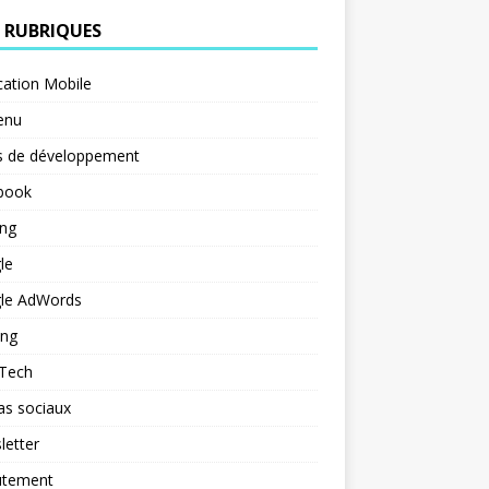
 RUBRIQUES
cation Mobile
enu
s de développement
book
ng
le
le AdWords
ing
 Tech
as sociaux
letter
utement