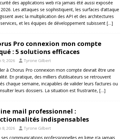
curité des applications web n’a jamais été aussi exposée
 2026. Les attaques se sophistiquent, les surfaces d’attaque
rgissent avec la multiplication des API et des architectures
services, et les équipes de développement subissent
[…]
rus Pro connexion mon compte
qué : 5 solutions efficaces
n 9, 2026
Tyrone Gilbert
er à Chorus Pro connexion mon compte devrait être une
lité. En pratique, des milliers d’utilisateurs se retrouvent
és chaque semaine, incapables de valider leurs factures ou
nsulter leurs dossiers. La situation est frustrante,
[…]
ine mail professionnel :
ctionnalités indispensables
n 8, 2026
Tyrone Gilbert
 ses communications professionnelles en ligne n’a jamais