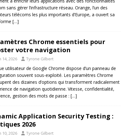
hent à enrichir leurs applications avec des fonctionnalités
om sans gérer l’infrastructure réseau. Orange, l’un des
teurs télécoms les plus importants d’Europe, a ouvert sa
eforme
[…]
amètres Chrome essentiels pour
ster votre navigation
n 14, 2026
Tyrone Gilbert
e utilisateur de Google Chrome dispose d’un panneau de
guration souvent sous-exploité. Les paramètres Chrome
upent des dizaines d’options qui transforment radicalement
érience de navigation quotidienne. Vitesse, confidentialité,
ence, gestion des mots de passe :
[…]
amic Application Security Testing :
tiques 2026
n 10, 2026
Tyrone Gilbert