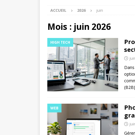
ACCUEIL
2026
juin
Mois :
juin 2026
Pro
HIGH TECH
sec
jui
Dans 
optio
comme
(B2B)
Pho
WEB
gra
jui
Gérer