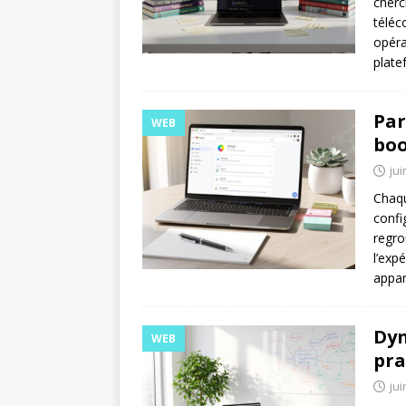
cherc
téléc
opéra
plat
Par
WEB
boo
jui
Chaqu
confi
regro
l’exp
appar
Dyn
WEB
pra
jui