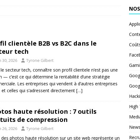
NOS
Appli
Cont
fil clientèle B2B vs B2C dans le
Coût
teur tech
Face
n 30, 2026
Tyrone Gilbert
Gami
le secteur tech, connaître son profil clientele n’est pas une
Goog
n — c’est ce qui détermine la rentabilité d’une stratégie
rciale. Les entreprises qui vendent à d’autres entreprises
Goog
 et celles qui s’adressent directement
[…]
Hack
High
tos haute résolution : 7 outils
Medi
tuits de compression
News
n 26, 2026
Tyrone Gilbert
Recr
 des photos haute résolution sur un site web représente un