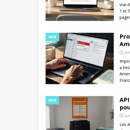
vrai 
1 et 
pages
Pro
WEB
Ame
jui
Impos
a bes
Amen 
Fran
API
WEB
pou
jui
Les A