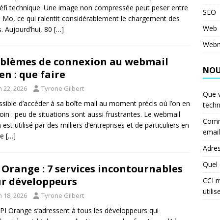
défi technique. Une image non compressée peut peser entre
SEO
5 Mo, ce qui ralentit considérablement le chargement des
Web
. Aujourd’hui, 80
[…]
Webm
blèmes de connexion au webmail
NOU
n : que faire
n 22, 2026
Tyrone Gilbert
Que v
sible d’accéder à sa boîte mail au moment précis où l’on en
techn
oin : peu de situations sont aussi frustrantes. Le webmail
Comm
est utilisé par des milliers d’entreprises et de particuliers en
email
ce
[…]
Adres
Quel 
 Orange : 7 services incontournables
r développeurs
CCI m
utilis
n 18, 2026
Tyrone Gilbert
PI Orange s’adressent à tous les développeurs qui