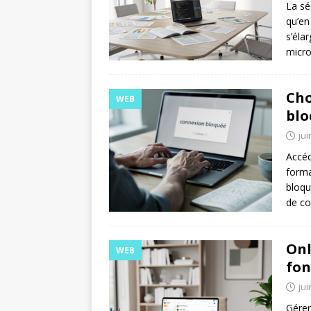
La sé
qu’en
s’éla
micro
Cho
WEB
blo
jui
Accéd
forma
bloqu
de co
Onl
WEB
fon
jui
Gérer