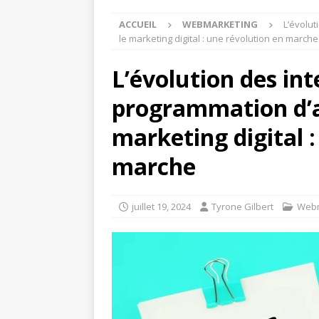
ACCUEIL
WEBMARKETING
L’évolut
le marketing digital : une révolution en marche
L’évolution des int
programmation d’ap
marketing digital 
marche
juillet 19, 2024
Tyrone Gilbert
Webm