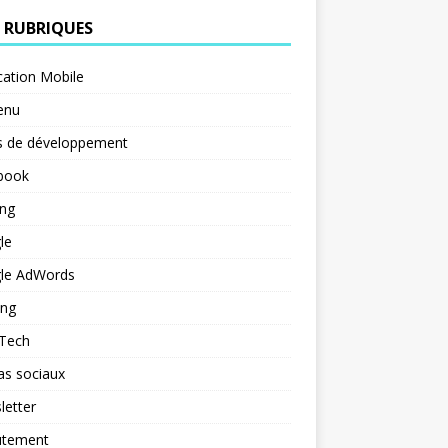
 RUBRIQUES
cation Mobile
enu
s de développement
book
ng
le
le AdWords
ing
 Tech
as sociaux
letter
utement