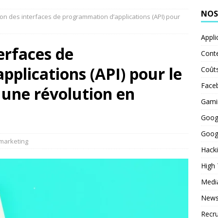
NOS
ion des interfaces de programmation d’applications (API) pour
Appli
erfaces de
Cont
plications (API) pour le
Coût
Face
: une révolution en
Gami
Goog
Goog
arketing
Hack
High
Medi
News
Recr