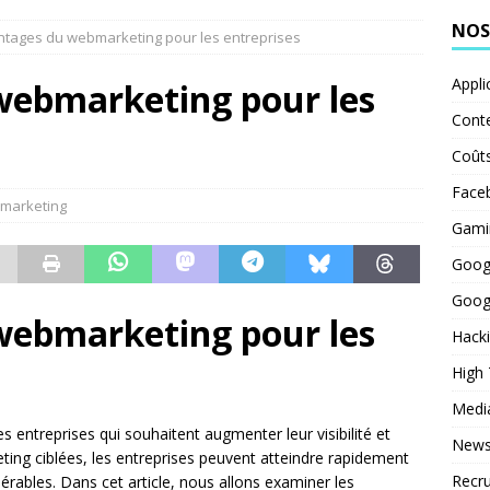
NOS
ntages du webmarketing pour les entreprises
Appli
webmarketing pour les
Cont
Coût
Face
marketing
Gami
Goog
Goog
webmarketing pour les
Hack
High
Medi
s entreprises qui souhaitent augmenter leur visibilité et
News
ting ciblées, les entreprises peuvent atteindre rapidement
Recr
érables. Dans cet article, nous allons examiner les