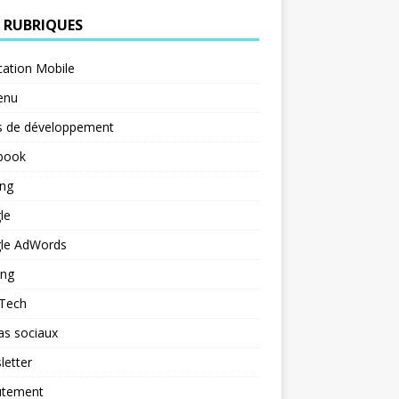
 RUBRIQUES
cation Mobile
enu
s de développement
book
ng
le
le AdWords
ing
 Tech
as sociaux
letter
utement