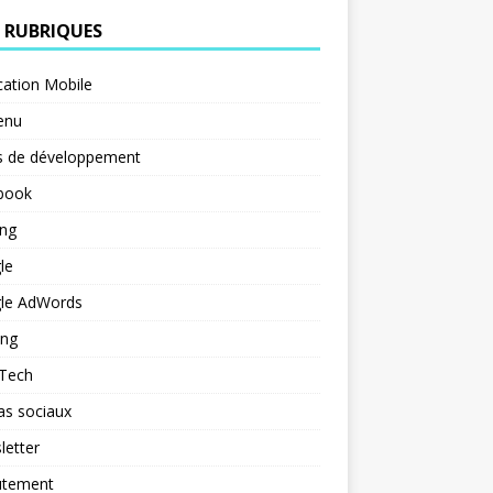
 RUBRIQUES
cation Mobile
enu
s de développement
book
ng
le
le AdWords
ing
 Tech
as sociaux
letter
utement