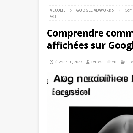
ACCUEIL
GOOGLE ADWORDS
Comp
Ads
Comprendre comme
affichées sur Goog
février 10, 2023
Tyrone Gilbert
Go