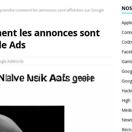
NOS
rendre comment les annonces sont affichées sur Google
Appli
nt les annonces sont
Cont
le Ads
Coût
Face
ogle AdWords
Gami
Goog
Goog
Hack
High
Medi
News
Recr