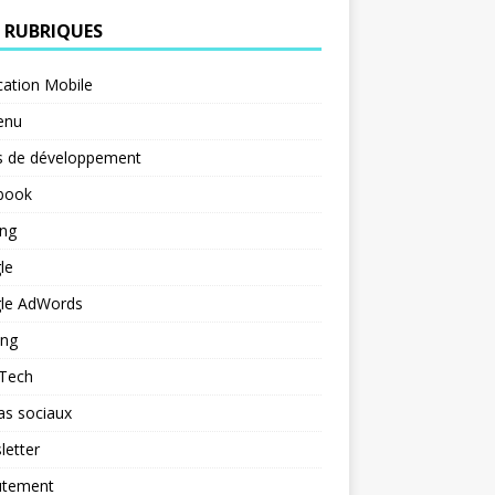
 RUBRIQUES
cation Mobile
enu
s de développement
book
ng
le
le AdWords
ing
 Tech
as sociaux
letter
utement