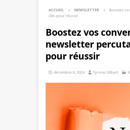
ACCUEIL
NEWSLETTER
Boostez vos
clés pour réussir
Boostez vos conve
newsletter percuta
pour réussir
décembre 9, 2024
Tyrone Gilbert
N