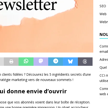
SEO
Web
Webm
NOU
Comm
email
Adres
Quel 
lients fidèles ? Découvrez les 5 ingrédients secrets d’une
CCI m
stratégie marketing vers de nouveaux sommets !
utilis
Comme
ui donne envie d’ouvrir
web 
chose que vos abonnés voient dans leur boîte de réception.
 faire une bonne première impression. Un objet accrocheur