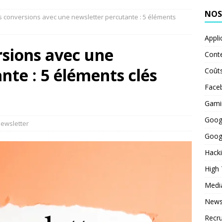
NOS
 conversions avec une newsletter percutante : 5 éléments
Appli
rsions avec une
Cont
nte : 5 éléments clés
Coût
Face
Gami
Goog
ewsletter
Goog
Hack
High
Medi
News
Recr