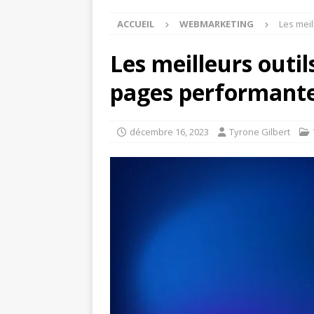
ACCUEIL
WEBMARKETING
Les meil
Les meilleurs outil
pages performant
décembre 16, 2023
Tyrone Gilbert