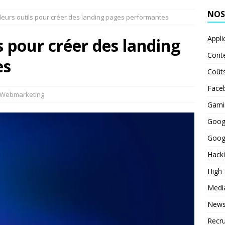
NOS
leurs outils pour créer des landing pages performantes
Appli
s pour créer des landing
Cont
es
Coût
Face
Webmarketing
Gami
Goog
Goog
Hack
High
Medi
News
Recr