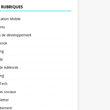
 RUBRIQUES
cation Mobile
enu
s de développement
book
ng
le
le AdWords
ing
 Tech
as sociaux
letter
utement