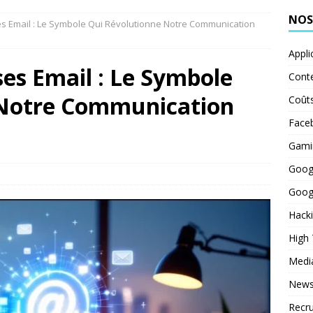
NOS
es Email : Le Symbole Qui Révolutionne Notre Communication
Appli
ses Email : Le Symbole
Cont
 Notre Communication
Coût
Face
Gami
Goog
Goog
Hack
High
Medi
News
Recr