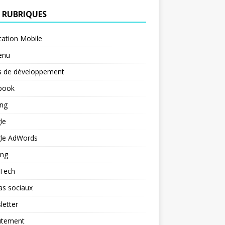
 RUBRIQUES
cation Mobile
enu
s de développement
book
ng
le
le AdWords
ing
 Tech
as sociaux
letter
utement