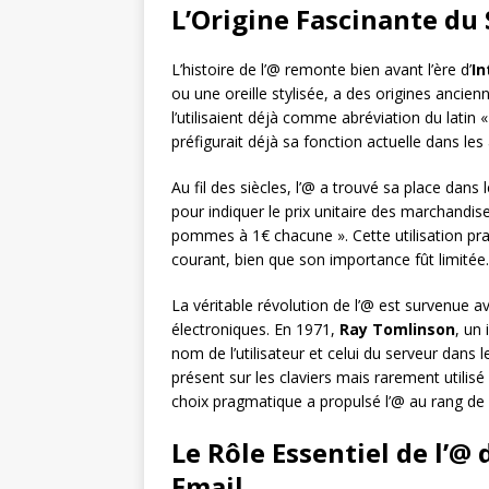
L’Origine Fascinante du
L’histoire de l’@ remonte bien avant l’ère d’
In
ou une oreille stylisée, a des origines anci
l’utilisaient déjà comme abréviation du latin « 
préfigurait déjà sa fonction actuelle dans les
Au fil des siècles, l’@ a trouvé sa place da
pour indiquer le prix unitaire des marchandi
pommes à 1€ chacune ». Cette utilisation pra
courant, bien que son importance fût limitée.
La véritable révolution de l’@ est survenue a
électroniques. En 1971,
Ray Tomlinson
, un
nom de l’utilisateur et celui du serveur dans le
présent sur les claviers mais rarement utilis
choix pragmatique a propulsé l’@ au rang d
Le Rôle Essentiel de l’@
Email