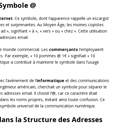
 Symbole @
ternet
. Ce symbole, dont l’apparence rappelle un escargot
ennes et surprenantes. Au Moyen Âge, les moines copistes
ad », signifiant « à », « vers » ou « chez ». Cette utilisation
 adresses email.
ns le monde commercial. Les
commerçants
l’employaient
ses. Par exemple, « 10 pommes @ 1€ » signifiait « 10
tique a contribué à maintenir le symbole dans l’usage
vec l’avènement de l’
informatique
et des communications
 ingénieur américain, cherchait un symbole pour séparer le
s adresses email. Il choisit l’@, car ce caractère était
é dans les noms propres, évitant ainsi toute confusion. Ce
e symbole universel de la communication numérique.
 dans la Structure des Adresses