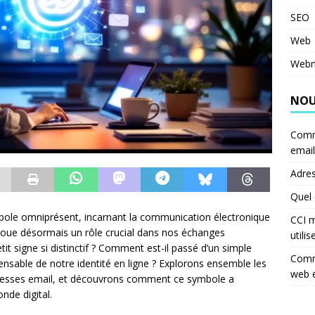
SEO
Web
Webm
NOU
Comm
email
Adres
Quel 
bole omniprésent, incarnant la communication électronique
CCI m
joue désormais un rôle crucial dans nos échanges
utilis
tit signe si distinctif ? Comment est-il passé d’un simple
Comme
nsable de notre identité en ligne ? Explorons ensemble les
web 
dresses email, et découvrons comment ce symbole a
nde digital.