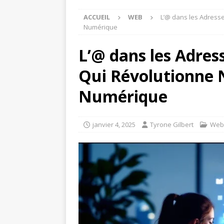
ACCUEIL
WEB
L’@ dans les Adress
Numérique
L’@ dans les Adres
Qui Révolutionne
Numérique
janvier 4, 2025
Tyrone Gilbert
Web