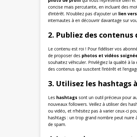
photo de profil
qui vous représente bien et 
concise mais percutante, en incluant des mot
d’intérêt. N’oubliez pas d’ajouter un
lien ver
internautes à en découvrir davantage sur vou
2. Publiez des contenus 
Le contenu est roi ! Pour fidéliser vos abonné
de proposer des
photos et vidéos soigné
souhaitez véhiculer. Privilégiez la qualité à 
des contenus qui suscitent l’intérêt et l’e
3. Utilisez les hashtags 
Les
hashtags
sont un outil précieux pour aug
nouveaux followers. Veillez à utiliser des ha
ou vidéo, et n’hésitez pas à varier ceux-ci po
hashtags : un trop grand nombre peut nuire à 
de spam.