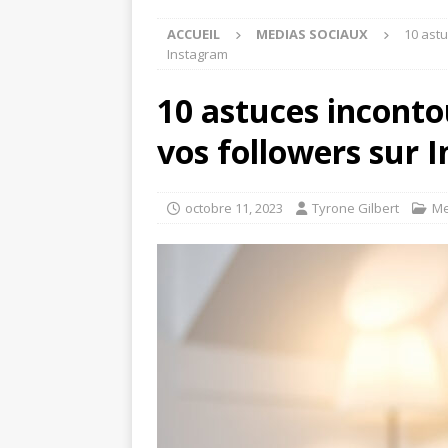
ACCUEIL
MEDIAS SOCIAUX
10 ast
Instagram
10 astuces inconto
vos followers sur 
octobre 11, 2023
Tyrone Gilbert
Me