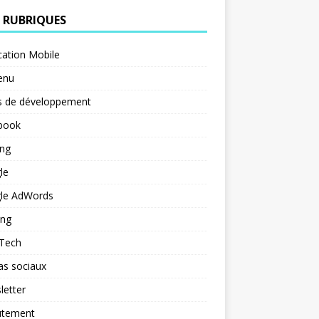
 RUBRIQUES
cation Mobile
enu
s de développement
book
ng
le
le AdWords
ing
 Tech
as sociaux
letter
utement