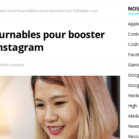
NOS
uces incontournables pour booster vos followers sur
Appli
urnables pour booster
Cont
Instagram
Coût
Face
dias sociaux
Gami
Goog
Goog
Hack
High
Medi
News
Recr